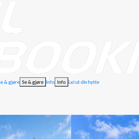
Se & gjøre
Se & gjøre
Info
Info
Lei ut din hytte