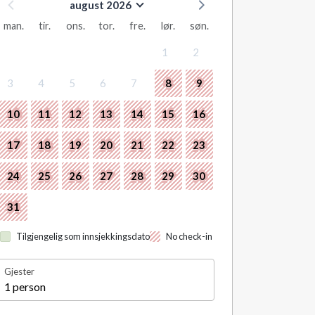
august 2026
man.
tir.
ons.
tor.
fre.
lør.
søn.
1
2
3
4
5
6
7
8
9
10
11
12
13
14
15
16
17
18
19
20
21
22
23
24
25
26
27
28
29
30
31
Tilgjengelig som innsjekkingsdato
No check-in
Gjester
1 person