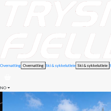
Overnatting
Overnatting
Ski & sykkelutleie
Ski & sykkelutleie
NO