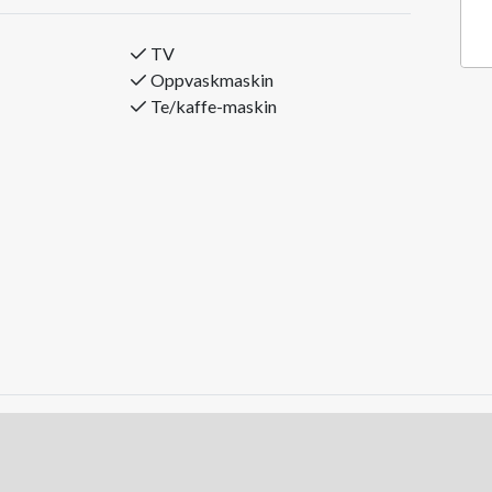
 – et ideelt sted for avslapning etter en dag i
TV
øype, 200 meter til heisen og 30 meter til
Oppvaskmaskin
nter ligger ca. 10 minutters gange unna.
Te/kaffe-maskin
ovn, mikrobølgeovn, kaffetrakter og
ort og ekte fjellfølelse – rett ved bakken.