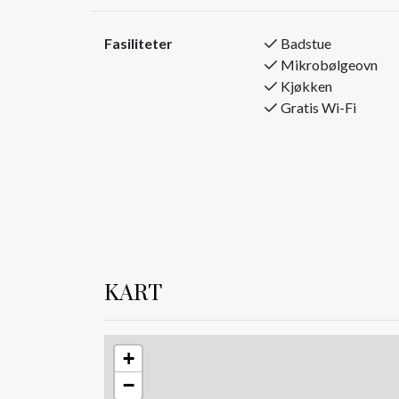
Den sørvendte terrassen gir deg både sol og utsikt
bakken eller i løypene.
Fasiliteter
Badstue
Avstandene er korte: bare 30 meter til transportl
Mikrobølgeovn
langrennsspor. Butikk, skiutleie, spa og restaura
Kjøkken
Kort fortalt:
Gratis Wi-Fi
3 soverom / 8 sengeplasser
Soverom 1: Dobbeltseng
Soverom 2: Familiekøye (3 pers.)
Soverom 3: Familiekøye (3 pers.)
2 bad – ett med badstue
Fullt utstyrt kjøkken med oppvaskmaskin, steke
vannkoker
Peis, TV med kabel-TV og gratis Wi-Fi (Altibox)
Terrasse med fantastisk utsikt
KART
Ski inn/ut både alpint og langrenn
Ikke tillatt med kjæledyr
Røykfritt
+
Dette er stedet for deg som ønsker kvalitet, komf
−