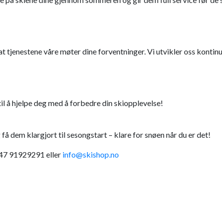
t tjenestene våre møter dine forventninger. Vi utvikler oss kontinue
til å hjelpe deg med å forbedre din skiopplevelse!
få dem klargjort til sesongstart – klare for snøen når du er det!
+47 91929291 eller
info@skishop.no