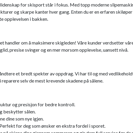
 lidenskap for skisport står i fokus. Med topp moderne slipemaskin
ukturer og skarpe kanter hver gang. Enten du er en erfaren skiløpe
te opplevelsen i bakken.
et handler om å maksimere skigleden! Våre kunder verdsetter våre je
re glid, presise svinger og en mer morsom opplevelse, uansett nivå.
åndtere et bredt spekter av oppdrag. Vi har til og med vedlikehold
i reparere selv de mest krevende skadene på sålene.
ruktur og presisjon for bedre kontroll.
og beskytter sålen.
ene dine som nye igjen.
 Perfekt for deg som ønsker en ekstra fordel i sporet.
are på skiene dine gjennom sommeren og gir dem full service før de s