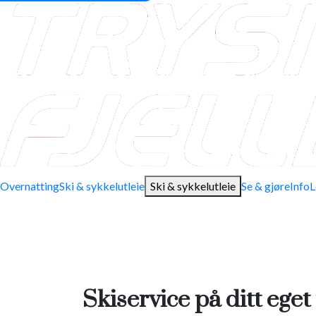
Overnatting
Ski & sykkelutleie
Ski & sykkelutleie
Se & gjøre
Info
L
Skiservice på ditt eget