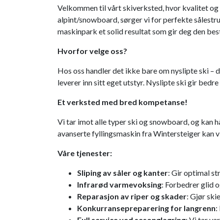
Velkommen til vårt skiverksted, hvor kvalitet og
alpint/snowboard, sørger vi for perfekte sålestr
maskinpark et solid resultat som gir deg den bes
Hvorfor velge oss?
Hos oss handler det ikke bare om nyslipte ski – d
leverer inn sitt eget utstyr. Nyslipte ski gir bed
Et verksted med bred kompetanse!
Vi tar imot alle typer ski og snowboard, og kan h
avanserte fyllingsmaskin fra Wintersteiger kan v
Våre tjenester:
Sliping av såler og kanter
: Gir optimal st
Infrarød varmevoksing
: Forbedrer glid 
Reparasjon av riper og skader
: Gjør ski
Konkurransepreparering for langrenn
:
Full service ved sesonglagring
: Vi tar v