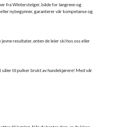
er fra Wintersteiger, både for langrenn og
r eller nybegynner, garanterer vår kompetanse og
vne resultater, enten de leier ski hos oss eller
t såler til pulker brukt av hundekjørere! Med vår
ettes til lagring. Når du henter dem, er de klare