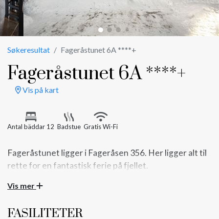
Søkeresultat
Fageråstunet 6A ****+
Fageråstunet 6A ****+
Vis på kart
Antal bäddar 12
Badstue
Gratis Wi-Fi
Fageråstunet ligger i Fageråsen 356. Her ligger alt til
rette for en fantastisk ferie på fjellet.
Ta med hele familien eller venneflokken på tur.
Vis mer
Har dere behov for ennå flere sengeplasser kan
FASILITETER
Fageråstunet 6B og 6C også leies. Da økes