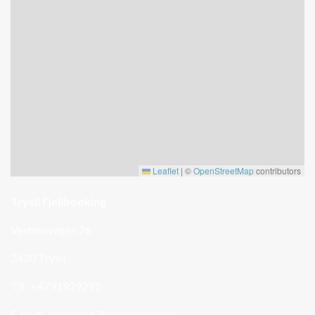
Leaflet
|
©
OpenStreetMap
contributors
Trysil Fjellbooking
Vestmovegen 26
2420 Trysil
Tlf: +4791929291
E-post:
info@trysilfjellbooking.no